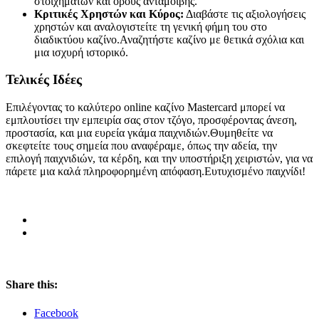
στοιχημάτων και όρους ανταμοιβής.
Κριτικές Χρηστών και Κύρος:
Διαβάστε τις αξιολογήσεις
χρηστών και αναλογιστείτε τη γενική φήμη του στο
διαδικτύου καζίνο.Αναζητήστε καζίνο με θετικά σχόλια και
μια ισχυρή ιστορικό.
Τελικές Ιδέες
Επιλέγοντας το καλύτερο online καζίνο Mastercard μπορεί να
εμπλουτίσει την εμπειρία σας στον τζόγο, προσφέροντας άνεση,
προστασία, και μια ευρεία γκάμα παιχνιδιών.Θυμηθείτε να
σκεφτείτε τους σημεία που αναφέραμε, όπως την αδεία, την
επιλογή παιχνιδιών, τα κέρδη, και την υποστήριξη χειριστών, για να
πάρετε μια καλά πληροφορημένη απόφαση.Ευτυχισμένο παιχνίδι!
Share this:
Facebook