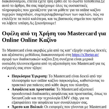
διακανονισμού, έπειτα έχετε ήδη έρθει σε το σωστό τοποθεσία.Σε
αυτό το άρθρο, θα σας παρέχουμε όλες τις ουσιαστικές
πληροφορίες που χρειάζεστε για να μάθετε για τα
online καζίνο
τυχερών παιχνιδιών, συμπεριλαμβανομένων των οφελών, πώς να
επιλέξετε τα πολύ καλύτερα, και τις βασικούς σημεία που πρέπει
να λάβετε υπόψη.Ας ξεκινήσουμε!
Οφέλη από τη Χρήση του Mastercard για
Online Online Καζίνο
Το Mastercard είναι ακριβώς μία από τις κατ’ εξοχήν ευρέως δεκτές
και αξιόπιστες μεθόδους διακανονισμού στη
https://x3betgr.gr/
αγορά των διαδικτυακών καζίνο.Στη συνέχεια είναι μερικά
ουσιώδη πλεονεκτήματα από τη αξιοποίηση του Mastercard για τις
ενέργειές σας στον τζόγο:
Παγκόσμια Έγκριση:
Το Mastercard είναι δεκτό από την
πλειοψηφία των online καζίνο παγκοσμίως, καθιστώντας το
πρακτικό για παίκτες από κάθε άκρη του πλανήτη.
Ασφάλεια και προστασία:
Το Mastercard αξιοποιεί
προοδευτικά διαδικασίες ασφάλειας και προστασίας, όπως το
SecureCode και την τεχνολογία EMV chip, για να
εξασφαλίσει την ασφάλεια των συναλλαγών σας.
Άμεσο και Βολικό:
Οι εισφορές που γίνονται με Mastercard