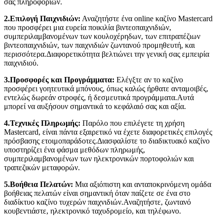
σας πληροφοριών.
2.Επιλογή Παιχνιδιών:
Αναζητήστε ένα online καζίνο Mastercard
που προσφέρει μια ευρεία ποικιλία βιντεοπαιχνιδιών,
συμπεριλαμβανομένων των κουλοχέρηδων, των επιτραπέζιων
βιντεοπαιχνιδιών, των παιχνιδιών ζωντανού προμηθευτή, και
περισσότερα.Διαφορετικότητα βελτιώνει την γενική σας εμπειρία
παιχνιδιού.
3.Προσφορές και Προγράμματα:
Ελέγξτε αν το καζίνο
προσφέρει γοητευτικά μπόνους, όπως καλώς ήρθατε ανταμοιβές,
εντελώς δωρεάν στροφές, ή δεσμευτικά προγράμματα.Αυτά
μπορεί να αυξήσουν σημαντικά το κεφάλαιό σας και αξία.
4.Τεχνικές Πληρωμής:
Παρόλο που επιλέγετε τη χρήση
Mastercard, είναι πάντα εξαιρετικό να έχετε διαφορετικές επιλογές
πρόσβασης ετοιμοπαράδοτες.Διασφαλίστε το διαδικτυακό καζίνο
υποστηρίζει ένα φάσμα μεθόδων πληρωμής,
συμπεριλαμβανομένων των ηλεκτρονικών πορτοφολιών και
τραπεζικών μεταφορών.
5.Βοήθεια Πελατών:
Μια αξιόπιστη και ανταποκρινόμενη ομάδα
βοήθειας πελατών είναι σημαντική όταν παίζετε σε ένα στο
διαδίκτυο καζίνο τυχερών παιχνιδιών.Αναζητήστε, ζωντανό
κουβεντιάστε, ηλεκτρονικό ταχυδρομείο, και τηλέφωνο.