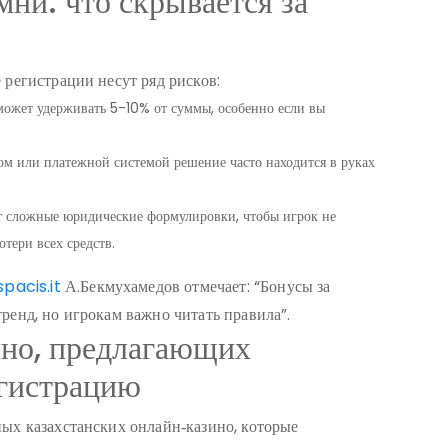
мни: что скрывается за
регистрации несут ряд рисков:
может удерживать 5-10% от суммы, особенно если вы
ом или платежной системой решение часто находится в руках
т сложные юридические формулировки, чтобы игрок не
отери всех средств.
spacis.it
А.Бекмухамедов отмечает: “Бонусы за
енд, но игрокам важно читать правила”.
но, предлагающих
егистрацию
ых казахстанских онлайн‑казино, которые