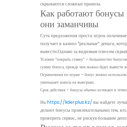
скрываются сложные правила.
Как работают бонусы 
они заманчивы
Суть предложения проста: игрок оплачива
получает в казино “реальные” деньги, кот
вывести.Однако за видимым плюсом скрыв
Условие “покрыть ставку” – большинство бонусов
сумму бонуса, прежде чем можно будет вывести 
Ограничения по играм – бонус можно использоват
уменьшает шансы на выигрыш.
Срок действия – бонусы обычно истекают в течен
На
https://liderplus.kz/
вы найдете лучш
делают бонусы привлекательными тем, кто 
проверить сервис, не рискуя большим депо