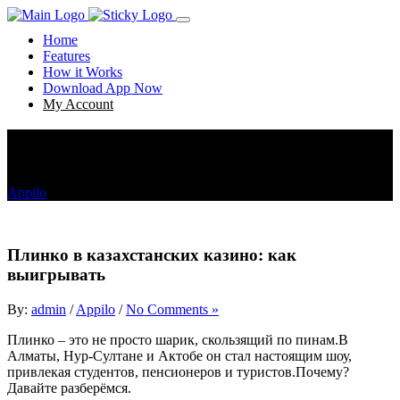
Home
Features
How it Works
Download App Now
My Account
Плинко в казахстанских казино: как
выигрывать
Appilo
Плинко в казахстанских казино: как выигрывать
Плинко в казахстанских казино: как
выигрывать
By:
admin
/
Appilo
/
No Comments »
Плинко – это не просто шарик, скользящий по пинам.В
Алматы, Нур‑Султане и Актобе он стал настоящим шоу,
привлекая студентов, пенсионеров и туристов.Почему?
Давайте разберёмся.