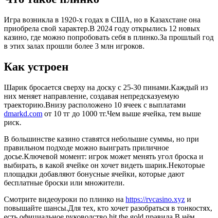
Игра возникла в 1920‑х годах в США, но в Казахстане она
приобрела свой характер.В 2024 году открылись 12 новых
казино, где можно попробовать себя в плинко.За прошлый год
в этих залах прошли более 3 млн игроков.
Как устроен
Шарик бросается сверху на доску с 25‑30 пинами.Каждый из
них меняет направление, создавая непредсказуемую
траекторию.Внизу расположено 10 ячеек с выплатами
dmarkd.com
от 10 тг до 1000 тг.Чем выше ячейка, тем выше
риск.
В большинстве казино ставятся небольшие суммы, но при
правильном подходе можно выиграть приличное
досье.Ключевой момент: игрок может менять угол броска и
выбирать, в какой ячейке он хочет видеть шарик.Некоторые
площадки добавляют бонусные ячейки, которые дают
бесплатные броски или множители.
Смотрите видеоуроки по плинко на
https://rvcasino.xyz
и
повышайте шансы.Для тех, кто хочет разобраться в тонкостях,
есть официальное руководство hit the gold правила.В нём