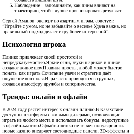
Наблюдение – запоминайте, как пины влияют на
траекторию, чтобы лучше прогнозировать результат.
Сергей Аманов, эксперт по азартным играм, советует:
“Играйте с умом, но не забывайте о веселье.Удача важна, но
правильный подход делает игру более интересной”.
Психология игрока
Плинко привлекает своей простотой и
непредсказуемостью.Яркие огни, звуки шариков и пинов
создают живое шоу.Правила просты, любой может быстро
понять, как играть.Сочетание удачи и стратегии даёт
ощущение контроля.Игра часто проводится в группах,
создавая атмосферу дружбы и соперничества.
Тренды: онлайн и офлайн
В 2024 году растёт интерес к онлайн‑плинко.В Казахстане
доступны платформы с живыми дилерами, позволяющие
играть из любого места и использовать бонусы, недоступные
в офлайн‑каазино.Офлайн‑плинко не теряет популярности:
новые казино внедряют светодиодные панели, 3D‑эффекты и