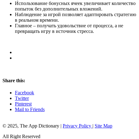
Использование бонусных ячеек увеличивает количество
попыток без дополнительных вложений.
Наблюдение за игрой позволяет адаптировать стратегию
в реальном времени.
Главное – получать удовольствие от процесса, а не
превращать игру в источник стресса.
Share this:
Facebook
Twitter
Pinterest
Mail to Friends
© 2025, The App Dictionary
|
Privacy Policy
|
Site Map
All Right Reserved