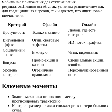
мобильные приложения для отслеживания
результатов.Плинко остаётся актуальным развлечением как
для традиционных игроков, так и для тех, кто ищет новые
впечатления.
Критерий
Офлайн
Онлайн
Любой, где есть
Доступность
Только в казино
интернет
Визуальный
Огни, световые
HD‑поток, графика
эффект
эффекты
Социальный
В живую
Чаты, видеосвязь
аспект
Промо‑акции в
Специальные акции,
Бонусы
казино
кэшбэк
Уровень
Ограничено
Персонализированный
контроля
правилами
опыт
Ключевые моменты
Знание механики пинов помогает лучше
прогнозировать траекторию.
Контроль размера ставки снижает риск потери больших
сумм.