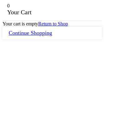
0
Your Cart
Your cart is empty
Return to Shop
Continue Shopping