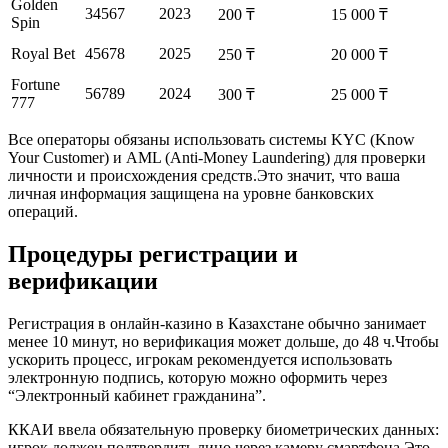
Golden
34567
2023
200 ₸
15 000 ₸
Spin
Royal Bet
45678
2025
250 ₸
20 000 ₸
Fortune
56789
2024
300 ₸
25 000 ₸
777
Все операторы обязаны использовать системы KYC (Know
Your Customer) и AML (Anti‑Money Laundering) для проверки
личности и происхождения средств.Это значит, что ваша
личная информация защищена на уровне банковских
операций.
Процедуры регистрации и
верификации
Регистрация в онлайн‑казино в Казахстане обычно занимает
менее 10 минут, но верификация может дольше, до 48 ч.Чтобы
ускорить процесс, игрокам рекомендуется использовать
электронную подпись, которую можно оформить через
“Электронный кабинет гражданина”.
ККАИ ввела обязательную проверку биометрических данных:
игрок должен подтвердить лицо через камеру смартфона.Это