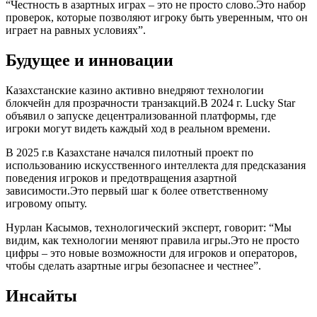
“Честность в азартных играх – это не просто слово.Это набор
проверок, которые позволяют игроку быть уверенным, что он
играет на равных условиях”.
Будущее и инновации
Казахстанские казино активно внедряют технологии
блокчейн для прозрачности транзакций.В 2024 г. Lucky Star
объявил о запуске децентрализованной платформы, где
игроки могут видеть каждый ход в реальном времени.
В 2025 г.в Казахстане начался пилотный проект по
использованию искусственного интеллекта для предсказания
поведения игроков и предотвращения азартной
зависимости.Это первый шаг к более ответственному
игровому опыту.
Нурлан Касымов, технологический эксперт, говорит: “Мы
видим, как технологии меняют правила игры.Это не просто
цифры – это новые возможности для игроков и операторов,
чтобы сделать азартные игры безопаснее и честнее”.
Инсайты