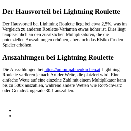
Der Hausvorteil bei Lightning Roulette
Der Hausvorteil bei Lightning Roulette liegt bei etwa 2,5%, was im
Vergleich zu anderen Roulette-Varianten etwas höher ist. Dies liegt
hauptsächlich an den zusätzlichen Multiplikatoren, die die
potenziellen Auszahlungen erhöhen, aber auch das Risiko für den
Spieler erhöhen.
Auszahlungen bei Lightning Roulette
Die Auszahlungen bei
https://union-pabneukirchen.at
Lightning
Roulette variieren je nach Art der Wette, die platziert wird. Eine
einfache Wette auf eine einzelne Zahl mit einem Multiplikator kann
bis zu 500x auszahlen, während andere Wetten wie Rot/Schwarz
oder Gerade/Ungerade 30:1 auszahlen.