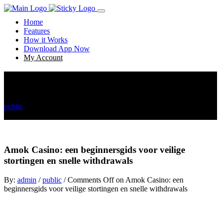
Home
Features
How it Works
Download App Now
My Account
Amok Casino: een beginnersgids voor veilige
stortingen en snelle withdrawals
public
Amok Casino: een beginnersgids voor veilige stortingen en
snelle withdrawals
Amok Casino: een beginnersgids voor veilige
stortingen en snelle withdrawals
By:
admin
/
public
/
Comments Off
on Amok Casino: een
beginnersgids voor veilige stortingen en snelle withdrawals