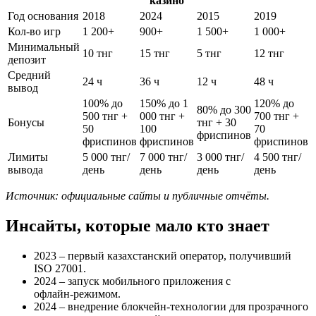
казино
Год основания
2018
2024
2015
2019
Кол‑во игр
1 200+
900+
1 500+
1 000+
Минимальный
10 тнг
15 тнг
5 тнг
12 тнг
депозит
Средний
24 ч
36 ч
12 ч
48 ч
вывод
100% до
150% до 1
120% до
80% до 300
500 тнг +
000 тнг +
700 тнг +
Бонусы
тнг + 30
50
100
70
фриспинов
фриспинов
фриспинов
фриспинов
Лимиты
5 000 тнг/
7 000 тнг/
3 000 тнг/
4 500 тнг/
вывода
день
день
день
день
Источник: официальные сайты и публичные отчёты.
Инсайты, которые мало кто знает
2023 – первый казахстанский оператор, получивший
ISO 27001.
2024 – запуск мобильного приложения с
офлайн‑режимом.
2024 – внедрение блокчейн‑технологии для прозрачного