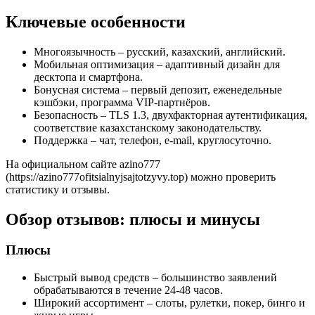
Ключевые особенности
Многоязычность – русский, казахский, английский.
Мобильная оптимизация – адаптивный дизайн для
десктопа и смартфона.
Бонусная система – первый депозит, еженедельные
кэшбэки, программа VIP‑партнёров.
Безопасность – TLS 1.3, двухфакторная аутентификация,
соответствие казахстанскому законодательству.
Поддержка – чат, телефон, e‑mail, круглосуточно.
На официальном сайте azino777
(https://azino777ofitsialnyjsajtotzyvy.top) можно проверить
статистику и отзывы.
Обзор отзывов: плюсы и минусы
Плюсы
Быстрый вывод средств – большинство заявлений
обрабатываются в течение 24-48 часов.
Широкий ассортимент – слоты, рулетки, покер, бинго и