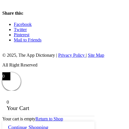
Share this:
Facebook
Twitter
Pinterest
Mail to Friends
© 2025, The App Dictionary
|
Privacy Policy
|
Site Map
All Right Reserved
0
0
Your Cart
Your cart is empty
Return to Shop
Continue Shopping