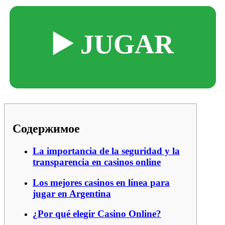
▶️ JUGAR
Содержимое
La importancia de la seguridad y la
transparencia en casinos online
Los mejores casinos en línea para
jugar en Argentina
¿Por qué elegir Casino Online?