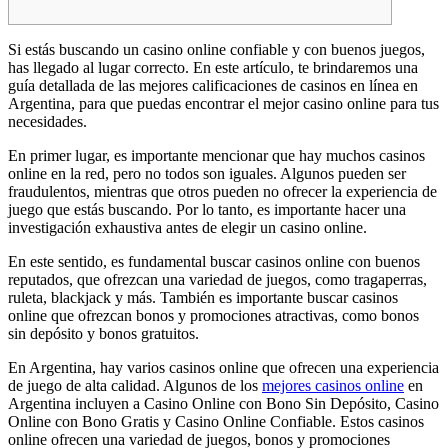
Si estás buscando un casino online confiable y con buenos juegos,
has llegado al lugar correcto. En este artículo, te brindaremos una
guía detallada de las mejores calificaciones de casinos en línea en
Argentina, para que puedas encontrar el mejor casino online para tus
necesidades.
En primer lugar, es importante mencionar que hay muchos casinos
online en la red, pero no todos son iguales. Algunos pueden ser
fraudulentos, mientras que otros pueden no ofrecer la experiencia de
juego que estás buscando. Por lo tanto, es importante hacer una
investigación exhaustiva antes de elegir un casino online.
En este sentido, es fundamental buscar casinos online con buenos
reputados, que ofrezcan una variedad de juegos, como tragaperras,
ruleta, blackjack y más. También es importante buscar casinos
online que ofrezcan bonos y promociones atractivas, como bonos
sin depósito y bonos gratuitos.
En Argentina, hay varios casinos online que ofrecen una experiencia
de juego de alta calidad. Algunos de los
mejores casinos online
en
Argentina incluyen a Casino Online con Bono Sin Depósito, Casino
Online con Bono Gratis y Casino Online Confiable. Estos casinos
online ofrecen una variedad de juegos, bonos y promociones