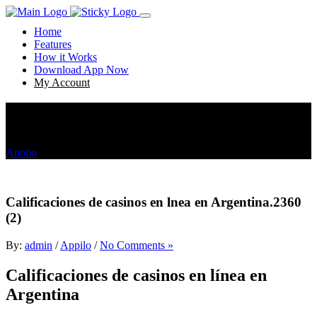
Home
Features
How it Works
Download App Now
My Account
Calificaciones de casinos en lnea en Argentina.2360
(2)
Appilo
Calificaciones de casinos en lnea en Argentina.2360 (2)
Calificaciones de casinos en lnea en Argentina.2360
(2)
By:
admin
/
Appilo
/
No Comments »
Calificaciones de casinos en línea en
Argentina