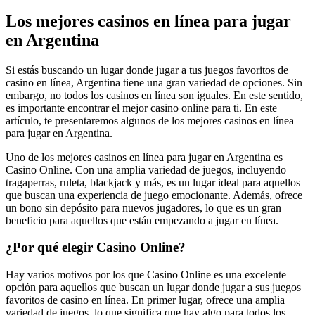
Los mejores casinos en línea para jugar
en Argentina
Si estás buscando un lugar donde jugar a tus juegos favoritos de
casino en línea, Argentina tiene una gran variedad de opciones. Sin
embargo, no todos los casinos en línea son iguales. En este sentido,
es importante encontrar el mejor casino online para ti. En este
artículo, te presentaremos algunos de los mejores casinos en línea
para jugar en Argentina.
Uno de los mejores casinos en línea para jugar en Argentina es
Casino Online. Con una amplia variedad de juegos, incluyendo
tragaperras, ruleta, blackjack y más, es un lugar ideal para aquellos
que buscan una experiencia de juego emocionante. Además, ofrece
un bono sin depósito para nuevos jugadores, lo que es un gran
beneficio para aquellos que están empezando a jugar en línea.
¿Por qué elegir Casino Online?
Hay varios motivos por los que Casino Online es una excelente
opción para aquellos que buscan un lugar donde jugar a sus juegos
favoritos de casino en línea. En primer lugar, ofrece una amplia
variedad de juegos, lo que significa que hay algo para todos los