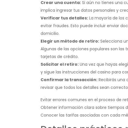
Crear una cuenta:
Si aún no tienes una cu
implica ingresar tus datos personales y crea
Verificar tus detalles:
La mayoría de los c
evitar fraudes. Esto puede incluir enviar
domicilio.
Elegir un método de retiro:
Selecciona un
Algunas de las opciones populares son las 
tarjetas de crédito.
Solicitar el retiro:
Una vez que hayas elegi
y sigue las instrucciones del casino para com
Confirmar la transacción:
Recibirás una c
revisar que todos los detalles sean correcto
Evitar errores comunes en el proceso de ret
Obtener información clara sobre tiempos d
Conocer las tarifas asociadas con cada mét