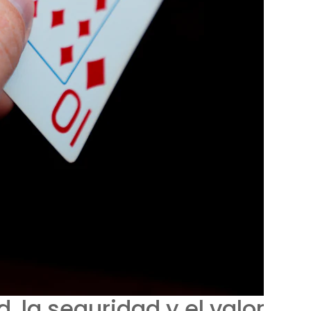
, la seguridad y el valor