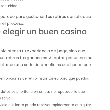
 seguridad.
parado para gestionar tus retiros con eficacia
n el proceso.
 elegir un buen casino
solo afecta tu experiencia de juego, sino que
ue retiras tus ganancias. Al optar por un casino
rutar de una serie de beneficios que hacen que
en opciones de retiro instantáneo para que puedas
datos es prioritaria en un casino reputado, lo que
 salvo.
icio al cliente puede resolver rápidamente cualquier