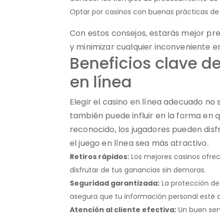
Optar por casinos con buenas prácticas de
Con estos consejos, estarás mejor pre
y minimizar cualquier inconveniente e
Beneficios clave de
en línea
Elegir el casino en línea adecuado no 
también puede influir en la forma en q
reconocido, los jugadores pueden disf
el juego en línea sea más atractivo.
Retiros rápidos:
Los mejores casinos ofrec
disfrutar de tus ganancias sin demoras.
Seguridad garantizada:
La protección de 
asegura que tu información personal esté a
Atención al cliente efectiva:
Un buen serv