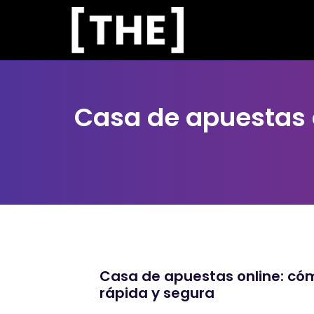
Casa de apuestas o
Casa de apuestas online: cóm
rápida y segura