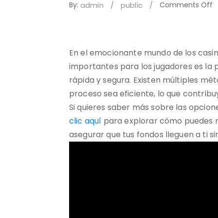
o
By:
Comments Off
admin
/
public
/
C
d
a
En el emocionante mundo de los casin
o
importantes para los jugadores es la 
c
rápida y segura. Existen múltiples m
re
proceso sea eficiente, lo que contrib
t
Si quieres saber más sobre las opcion
g
clic aquí
para explorar cómo puedes ma
d
asegurar que tus fondos lleguen a ti s
f
r
y
s