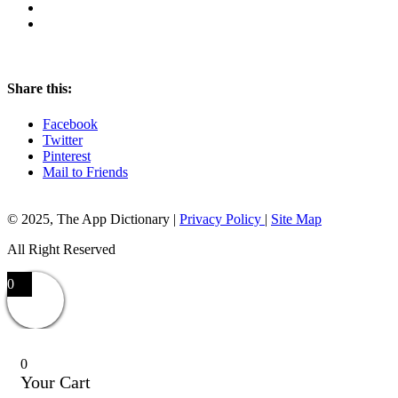
Share this:
Facebook
Twitter
Pinterest
Mail to Friends
© 2025, The App Dictionary
|
Privacy Policy
|
Site Map
All Right Reserved
0
0
Your Cart