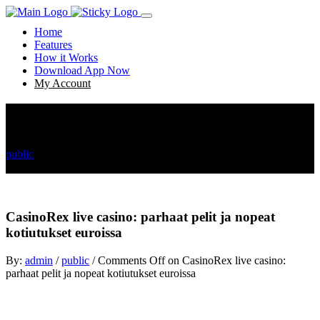
Home
Features
How it Works
Download App Now
My Account
CasinoRex live casino: parhaat pelit ja nopeat
kotiutukset euroissa
public
CasinoRex live casino: parhaat pelit ja nopeat kotiutukset
euroissa
CasinoRex live casino: parhaat pelit ja nopeat
kotiutukset euroissa
By:
admin
/
public
/
Comments Off
on CasinoRex live casino:
parhaat pelit ja nopeat kotiutukset euroissa