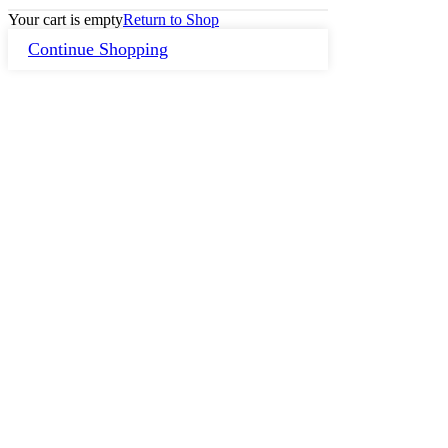
Your cart is empty
Return to Shop
Continue Shopping