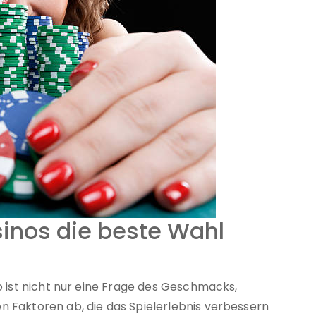
nos die beste Wahl
o ist nicht nur eine Frage des Geschmacks,
 Faktoren ab, die das Spielerlebnis verbessern