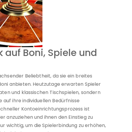
k auf Boni, Spiele und
chsender Beliebtheit, da sie ein breites
Boni anbieten. Heutzutage erwarten Spieler
maten und klassischen Tischspielen, sondern
uf ihre individuellen Bedürfnisse
schneller Kontoeinrichtungsprozess ist
er anzuziehen und ihnen den Einstieg zu
nur wichtig, um die Spielerbindung zu erhöhen,