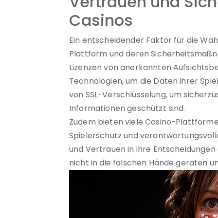
Vertrauen und Siche
Casinos
Ein entscheidender Faktor für die Wahl
Plattform und deren Sicherheitsmaßn
Lizenzen von anerkannten Aufsichtsbe
Technologien, um die Daten ihrer Spie
von SSL-Verschlüsselung, um sicherzust
Informationen geschützt sind.
Zudem bieten viele Casino-Plattforme
Spielerschutz und verantwortungsvoll
und Vertrauen in ihre Entscheidungen g
nicht in die falschen Hände geraten und