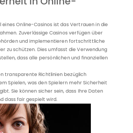
rheit in Online-
 eines Online-Casinos ist das Vertrauen in die
ahmen. Zuverlässige Casinos verfügen über
hörden und implementieren fortschrittliche
ler zu schützen. Dies umfasst die Verwendung
ellen, dass alle persönlichen und finanziellen
n transparente Richtlinien bezüglich
em Spielen, was den Spielern mehr Sicherheit
ibt. Sie können sicher sein, dass Ihre Daten
 dass fair gespielt wird.