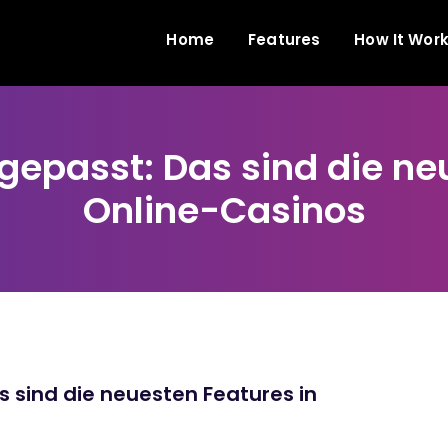
Home
Features
How It Wor
gepasst: Das sind die ne
Online-Casinos
s sind die neuesten Features in