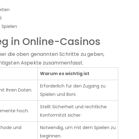
eiten
t
 Spielen
ieg in Online-Casinos
er die oben genannten Schritte zu geben,
wichtigsten Aspekte zusammenfasst.
Warum es wichtig ist
Erforderlich für den Zugang zu
mit Ihren Daten.
Spielen und Boni.
Stellt Sicherheit und rechtliche
kumente hoch.
Konformität sicher.
thode und
Notwendig, um mit dem Spielen zu
beginnen.