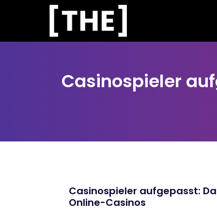
Casinospieler auf
Casinospieler aufgepasst: Da
Online-Casinos