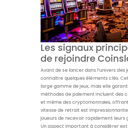
Les signaux princi
de rejoindre Coins
Avant de se lancer dans l’univers des je
connaître quelques éléments clés. C
large gamme de jeux, mais elle garant
méthodes de paiement incluent des car
et même des cryptomonnaies, offrant ai
vitesse de retrait est impressionnante
joueurs de recevoir rapidement leurs g
Un aspect important à considérer est l