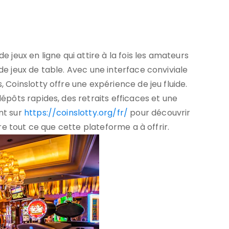
n
oinslotty
asino
 jeux en ligne qui attire à la fois les amateurs
ayez
e jeux de table. Avec une interface conviviale
n
 Coinslotty offre une expérience de jeu fluide.
oute
épôts rapides, des retraits efficaces et une
écurité
nt sur
https://coinslotty.org/fr/
pour découvrir
t
ore tout ce que cette plateforme a à offrir.
etirez
os
ains
apidement