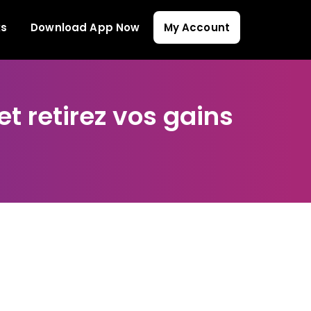
ks
Download App Now
My Account
et retirez vos gains