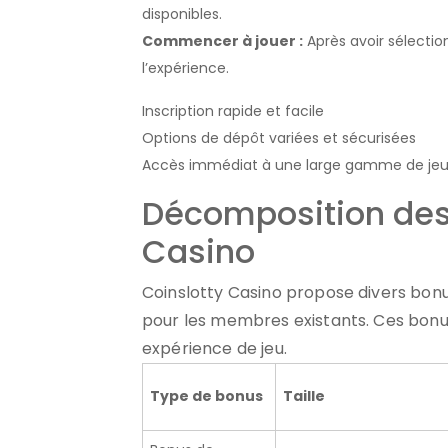
disponibles.
Commencer à jouer :
Après avoir sélection
l’expérience.
Inscription rapide et facile
Options de dépôt variées et sécurisées
Accès immédiat à une large gamme de je
Décomposition des
Casino
Coinslotty Casino propose divers bonus
pour les membres existants. Ces bonu
expérience de jeu.
Type de bonus
Taille