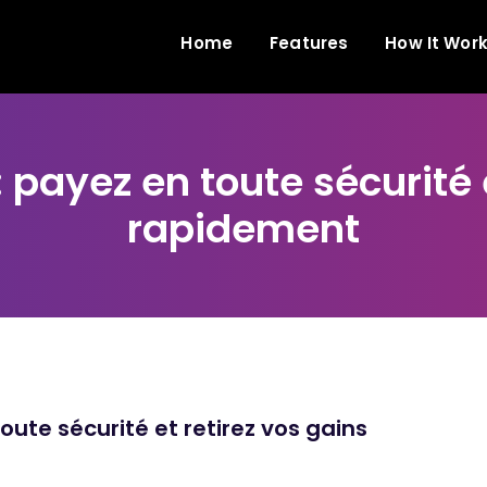
Home
Features
How It Wor
 payez en toute sécurité 
rapidement
oute sécurité et retirez vos gains