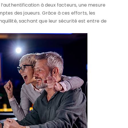
’authentification à deux facteurs, une mesure
ptes des joueurs. Grâce à ces efforts, les
nquillité, sachant que leur sécurité est entre de