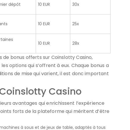
mier dépôt
10 EUR
30x
ants
10 EUR
25x
rtaines
10 EUR
28x
 de bonus offerts sur Coinslotty Casino,
 les options qui s’offrent à eux. Chaque bonus a
tions de mise qui varient, il est donc important
Coinslotty Casino
sieurs avantages qui enrichissent l’expérience
 points forts de la plateforme qui méritent d’être
machines à sous et de jeux de table, adaptés à tous