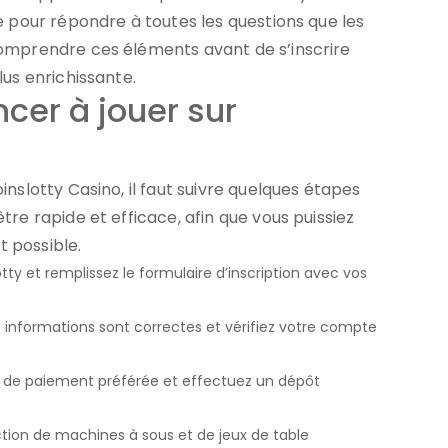
e pour répondre à toutes les questions que les
comprendre ces éléments avant de s’inscrire
lus enrichissante.
r à jouer sur
nslotty Casino, il faut suivre quelques étapes
tre rapide et efficace, afin que vous puissiez
 possible.
otty et remplissez le formulaire d’inscription avec vos
informations sont correctes et vérifiez votre compte
 de paiement préférée et effectuez un dépôt
ction de machines à sous et de jeux de table