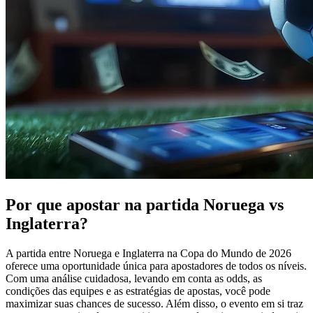
Por que apostar na partida Noruega vs
Inglaterra?
A partida entre Noruega e Inglaterra na Copa do Mundo de 2026
oferece uma oportunidade única para apostadores de todos os níveis.
Com uma análise cuidadosa, levando em conta as odds, as
condições das equipes e as estratégias de apostas, você pode
maximizar suas chances de sucesso. Além disso, o evento em si traz