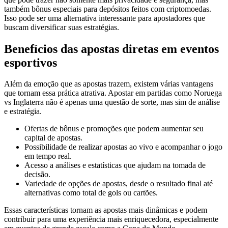
também bônus especiais para depósitos feitos com criptomoedas.
Isso pode ser uma alternativa interessante para apostadores que
buscam diversificar suas estratégias.
Benefícios das apostas diretas em eventos
esportivos
Além da emoção que as apostas trazem, existem várias vantagens
que tornam essa prática atrativa. Apostar em partidas como Noruega
vs Inglaterra não é apenas uma questão de sorte, mas sim de análise
e estratégia.
Ofertas de bônus e promoções que podem aumentar seu
capital de apostas.
Possibilidade de realizar apostas ao vivo e acompanhar o jogo
em tempo real.
Acesso a análises e estatísticas que ajudam na tomada de
decisão.
Variedade de opções de apostas, desde o resultado final até
alternativas como total de gols ou cartões.
Essas características tornam as apostas mais dinâmicas e podem
contribuir para uma experiência mais enriquecedora, especialmente