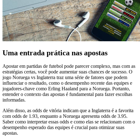
Uma entrada prática nas apostas
Apostar em partidas de futebol pode parecer complexo, mas com as
estratégias certas, você pode aumentar suas chances de sucesso. O
jogo Noruega vs Inglaterra traz uma série de fatores que podem
influenciar o resultado, como o desempenho recente das equipes e
jogadores-chave como Erling Haaland para a Noruega. Portanto,
entender o contexto das apostas é fundamental para fazer escolhas
informadas.
Além disso, as odds de vitória indicam que a Inglaterra é a favorita
com odds de 1.93, enquanto a Noruega apresenta odds de 3.95.
Saber como interpretar essas odds e como elas se relacionam com o
desempenho esperado das equipes é crucial para otimizar suas
apostas.