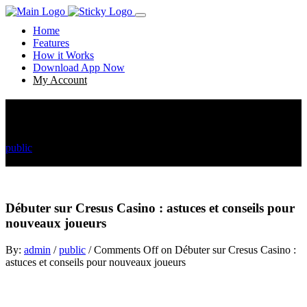
Home
Features
How it Works
Download App Now
My Account
Débuter sur Cresus Casino : astuces et conseils pour
nouveaux joueurs
public
Débuter sur Cresus Casino : astuces et conseils pour
nouveaux joueurs
Débuter sur Cresus Casino : astuces et conseils pour
nouveaux joueurs
By:
admin
/
public
/
Comments Off
on Débuter sur Cresus Casino :
astuces et conseils pour nouveaux joueurs