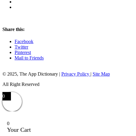
Share this:
Facebook
Twitter
Pinterest
Mail to Friends
© 2025, The App Dictionary
|
Privacy Policy
|
Site Map
All Right Reserved
0
0
Your Cart