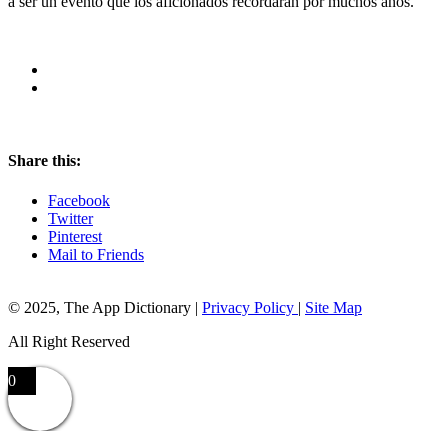
a ser un evento que los aficionados recordarán por muchos años.
Share this:
Facebook
Twitter
Pinterest
Mail to Friends
© 2025, The App Dictionary
|
Privacy Policy
|
Site Map
All Right Reserved
0