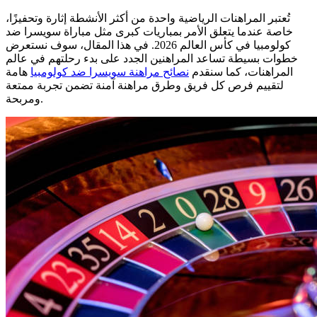
تُعتبر المراهنات الرياضية واحدة من أكثر الأنشطة إثارة وتحفيزًا،
خاصة عندما يتعلق الأمر بمباريات كبرى مثل مباراة سويسرا ضد
كولومبيا في كأس العالم 2026. في هذا المقال، سوف نستعرض
خطوات بسيطة تساعد المراهنين الجدد على بدء رحلتهم في عالم
المراهنات، كما سنقدم
نصائح مراهنة سويسرا ضد كولومبيا
هامة
لتقييم فرص كل فريق وطرق مراهنة آمنة تضمن تجربة ممتعة
ومربحة.