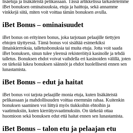
lisäetuja ja lisäkäteistä pelikassaan. Tässä artikkelissa tarkastelemme
iBet bonuksen ominaisuuksia, etuja ja haittoja, sekä annamme
vinkkejä siitä,
miten voit voittaa tämän bonuksen avulla.
iBet Bonus – ominaisuudet
iBet bonus on erityinen bonus, joka tarjotaan pelaajille tiettyjen
ehtojen täyttyessä. Tämä bonus voi sisältää esimerkiksi
ilmaiskierroksia, talletusbonuksia tai muita etuja. Jotta voit saada
iBet bonuksen, sinun tulee yleensä rekisteröityä kasinolle ja tehdä
talletus. Bonuksen ehdot voivat vaihdella eri kasinoiden välillä, joten
on tärkeää lukea bonuksen säännöt ja ehdot huolellisesti ennen sen
lunastamista.
iBet Bonus – edut ja haitat
iBet bonus voi tarjota pelaajille monia etuja, kuten lisäkäteistä
pelikassaan ja mahdollisuuden voittaa enemmän rahaa. Kuitenkin
bonuksen saaminen voi liittyä myös tiukkoihin ehtoihin ja
vaatimuksiin, kuten kierrätysvaatimuksiin. On tärkeää ottaa
huomioon sekä bonuksen edut että haitat ennen sen lunastamista.
iBet Bonus – talon etu ja pelaajan etu