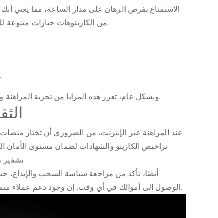
الاستمتاع بفرص الرهان على مدار الساعة، مما يعني أنك لن
من الكازينوهات خيارات متنوعة للرهن، مما يتيح لك اختيار ما يناسب استراتيجيتك.
إمكانية استخدام العملات المشفرة لتسهيل المدفوعات.
وبشكل عام، تعزز هذه المزايا من تجربة المراهنة وتساعدك على تحقيق أقصى استفادة من أموالك.
الثق
عند المراهنة عبر الإنترنت، من الضروري أن تختار منصات 
تراخيص الكازينو والشهادات لضمان مستوى الأمان الم
تشفير متقدمة لحماية معلوماتك وتقديم بيئة آمنة للعب.
أيضًا، تأكد من مراجعة سياسة السحب والإيداع، 
الوصول إلى أموالك في أي وقت. إن وجود دعم عملاء متميز يمكن أن يساعدك في أي مشاكل قد تواجهها.