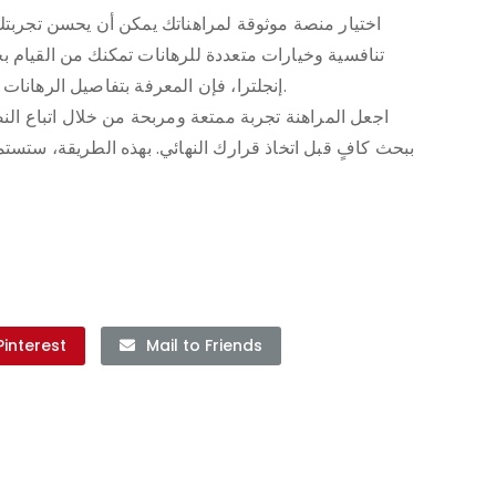
اختيار منصة موثوقة لمراهناتك يمكن أن يحسن تجربتك 
تنافسية وخيارات متعددة للرهانات تمكنك من القيام 
إنجلترا، فإن المعرفة بتفاصيل الرهانات والأساليب الفعالة ستزيد من فرصك في النجاح.
اجعل المراهنة تجربة ممتعة ومربحة من خلال اتباع النص
ببحث كافٍ قبل اتخاذ قرارك النهائي. بهذه الطريقة، ستست
Pinterest
Mail to Friends