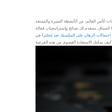
ح
ة
ي
يات كأس العالم، من الأنشطة المثيرة والممتعة
اة
ا السياق، سنقدم لك نصائح وإستراتيجيات فعالة
ك
احتمالات الرهان على المكسيك ضد إنجلترا
في
د
ا:
ت
لة
ة
ة