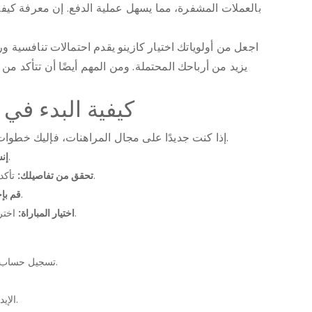
بالعملات المشفرة، مما يسهل عملية الدفع. إن معرفة كيف
اجعل من أولوياتك اختيار كازينو يقدم احتمالات تنافسية
يزيد من أرباحك المحتملة. ومن المهم أيضًا أن تتأكد
كيفية البدء في 
إذا كنت جديدًا على مجال المراهنات، فإليك خطوات تساعدك على البدء في مسيرتك بشكل صحيح.
قم بتسجيل حساب جديد في كازينو موثوق.
إن
تأكد من صحة المعلومات الخاصة بك لضمان عملية سلسة.
تحقق من تفاصيلك:
اختر طريقة دفع تناسبك وابدأ بإيداع أموالك.
قم بإج
اختر مباراة المكسيك ضد إنجلترا وابدأ بمراجعة الاحتمالات.
اختيار المباراة:
تسجيل حساب جديد يسهل عليك الوصول إلى مختلف خيارات الرهان.
الإيداع يعزز من فرصك في المشاركة الفعالة في الرهانات.