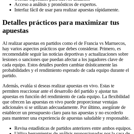
Acceso a análisis y pronósticos de expertos.
Interfaz fácil de usar para realizar apuestas rápidamente.
Detalles prácticos para maximizar tus
apuestas
Al realizar apuestas en partidos como el de Francia vs Marruecos,
hay varios aspectos prácticos que debes considerar. Primero, es
recomendable seguir las noticias deportivas y actualizaciones sobre
lesiones o sanciones que puedan afectar a los jugadores clave de
cada equipo. Estos detalles pueden cambiar drásticamente las
probabilidades y el rendimiento esperado de cada equipo durante el
partido.
Además, evalúa si deseas realizar apuestas en vivo. Estas te
permiten reaccionar ante el desarrollo del partido y ajustar tus
apuestas en función del rendimiento de cada equipo. La flexibilidad
que ofrecen las apuestas en vivo puede proporcionar ventajas
adicionales si se utilizan adecuadamente. Por último, asegúrate de
establecer un presupuesto claro para tus apuestas y no excederlo
para mantener una experiencia de apuestas saludable y responsable.
Revisa estadísticas de partidos anteriores entre ambos equipos.
Utiliza herramientas de análisis proporcionadas por la casa de