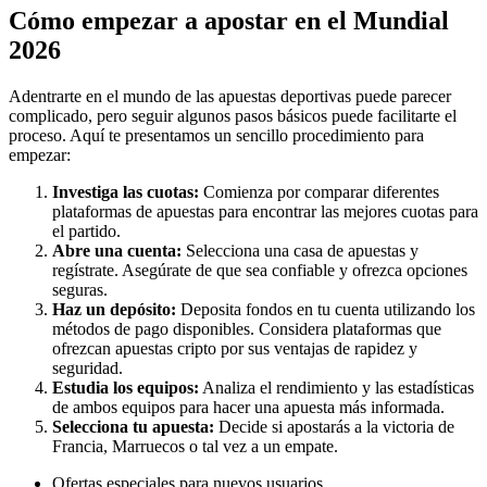
Cómo empezar a apostar en el Mundial
2026
Adentrarte en el mundo de las apuestas deportivas puede parecer
complicado, pero seguir algunos pasos básicos puede facilitarte el
proceso. Aquí te presentamos un sencillo procedimiento para
empezar:
Investiga las cuotas:
Comienza por comparar diferentes
plataformas de apuestas para encontrar las mejores cuotas para
el partido.
Abre una cuenta:
Selecciona una casa de apuestas y
regístrate. Asegúrate de que sea confiable y ofrezca opciones
seguras.
Haz un depósito:
Deposita fondos en tu cuenta utilizando los
métodos de pago disponibles. Considera plataformas que
ofrezcan apuestas cripto por sus ventajas de rapidez y
seguridad.
Estudia los equipos:
Analiza el rendimiento y las estadísticas
de ambos equipos para hacer una apuesta más informada.
Selecciona tu apuesta:
Decide si apostarás a la victoria de
Francia, Marruecos o tal vez a un empate.
Ofertas especiales para nuevos usuarios.