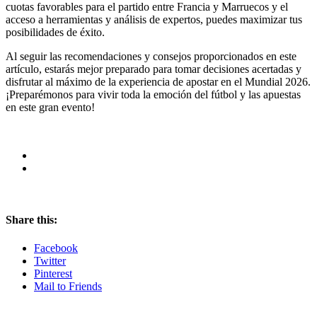
cuotas favorables para el partido entre Francia y Marruecos y el
acceso a herramientas y análisis de expertos, puedes maximizar tus
posibilidades de éxito.
Al seguir las recomendaciones y consejos proporcionados en este
artículo, estarás mejor preparado para tomar decisiones acertadas y
disfrutar al máximo de la experiencia de apostar en el Mundial 2026.
¡Preparémonos para vivir toda la emoción del fútbol y las apuestas
en este gran evento!
Share this:
Facebook
Twitter
Pinterest
Mail to Friends