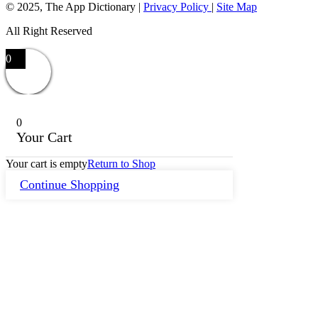
© 2025, The App Dictionary
|
Privacy Policy
|
Site Map
All Right Reserved
0
0
Your Cart
Your cart is empty
Return to Shop
Continue Shopping