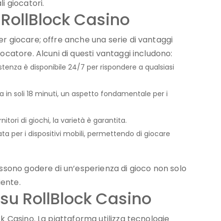
i giocatori.
 RollBlock Casino
er giocare; offre anche una serie di vantaggi
iocatore. Alcuni di questi vantaggi includono:
stenza è disponibile 24/7 per rispondere a qualsiasi
dia in soli 18 minuti, un aspetto fondamentale per i
itori di giochi, la varietà è garantita.
ata per i dispositivi mobili, permettendo di giocare
possono godere di un’esperienza di gioco non solo
iente.
 su RollBlock Casino
ck Casino. La piattaforma utilizza tecnologie