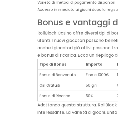
Varietà di metodi di pagamento disponibili
Accesso immediato ai giochi dopo la regist
Bonus e vantaggi d
RollBlock Casino offre diversi tipi di b
utenti. I nuovi giocatori possono bene
anche i giocatori già attivi possono t
e bonus di ricarica. Ecco un riepilogo d
Tipo di Bonus
Importo
Bonus di Benvenuto
Fino a 1000€
Giri Gratuiti
50 giri
Bonus di Ricarica
50%
Adottando questa struttura, RollBlock
interessante. La varietà di giochi, un