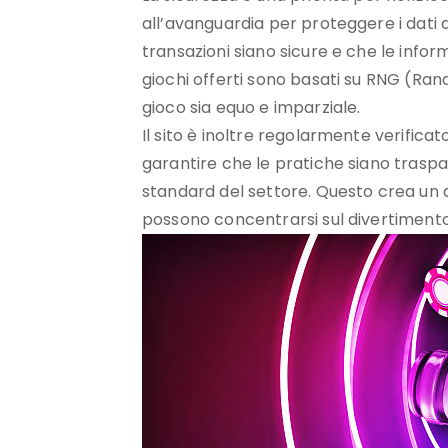
all’avanguardia per proteggere i dati 
transazioni siano sicure e che le inform
giochi offerti sono basati su RNG (R
gioco sia equo e imparziale.
Il sito è inoltre regolarmente verifica
garantire che le pratiche siano traspare
standard del settore. Questo crea un a
possono concentrarsi sul divertiment