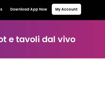
ks
Download App Now
My Account
ot e tavoli dal vivo