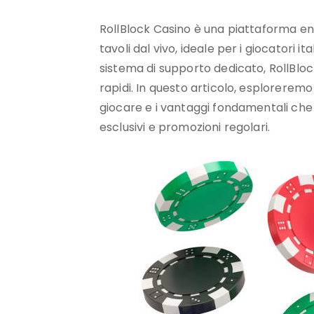
la
RollBlock Casino è una piattaforma ent
t
tavoli dal vivo, ideale per i giocatori i
g
sistema di supporto dedicato, RollBlock
ai
rapidi. In questo articolo, esploreremo
m
giocare e i vantaggi fondamentali ch
s
esclusivi e promozioni regolari.
e
t
d
v