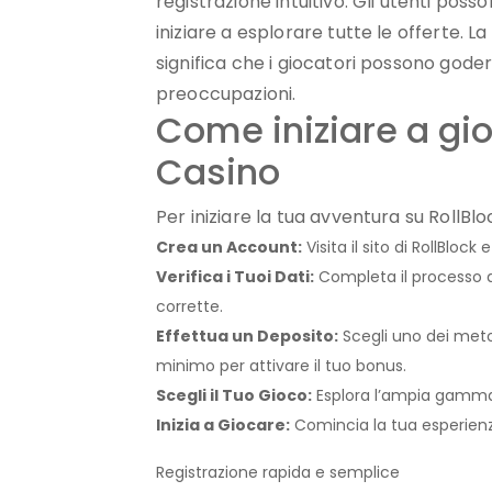
registrazione intuitivo. Gli utenti pos
iniziare a esplorare tutte le offerte. La 
significa che i giocatori possono gode
preoccupazioni.
Come iniziare a gio
Casino
Per iniziare la tua avventura su RollBl
Crea un Account:
Visita il sito di RollBlock
Verifica i Tuoi Dati:
Completa il processo di
corrette.
Effettua un Deposito:
Scegli uno dei meto
minimo per attivare il tuo bonus.
Scegli il Tuo Gioco:
Esplora l’ampia gamma d
Inizia a Giocare:
Comincia la tua esperienza 
Registrazione rapida e semplice