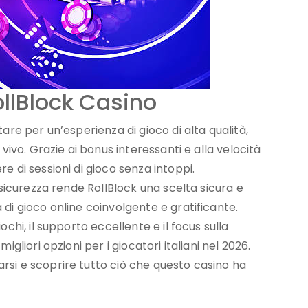
ollBlock Casino
tare per un’esperienza di gioco di alta qualità,
 vivo. Grazie ai bonus interessanti e alla velocità
e di sessioni di gioco senza intoppi.
i sicurezza rende RollBlock una scelta sicura e
 di gioco online coinvolgente e gratificante.
ochi, il supporto eccellente e il focus sulla
igliori opzioni per i giocatori italiani nel 2026.
rsi e scoprire tutto ciò che questo casino ha