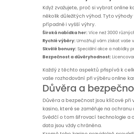
Když zvažujete, proč si vybrat online 
několik důležitých výhod. Tyto výhody
případně i vyšší výhry.
Široká nabídka her:
Více než 3000 různých 
Rychlé výběry:
Umožňují vám získat vaše v
Skvělé bonusy:
Speciální akce a nabídky pr
Bezpečnost a důvěryhodnost:
Licencovan
Každý z těchto aspektů přispívá k celk
vaše rozhodování při výběru online kas
Důvěra a bezpečnos
Důvěra a bezpečnost jsou klíčové při 
kasino, které se zaměřuje na ochranu 
Svědčí o tom šifrovací technologie a o
data jsou vždy chráněna.
Kromě toho kasino pravidelně provádí a