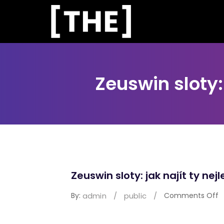
Zeuswin sloty:
Zeuswin sloty: jak najít ty ne
o
By:
Comments Off
admin
/
public
/
Z
sl