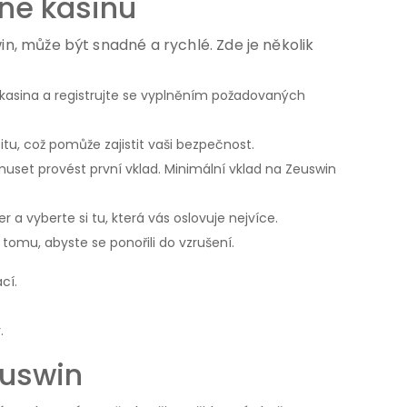
ine kasinu
win, může být snadné a rychlé. Zde je několik
kasina a registrujte se vyplněním požadovaných
titu, což pomůže zajistit vaši bezpečnost.
uset provést první vklad. Minimální vklad na Zeuswin
 a vyberte si tu, která vás oslovuje nejvíce.
 tomu, abyste se ponořili do vzrušení.
cí.
.
euswin