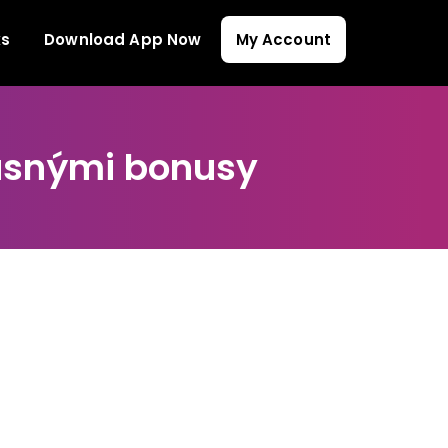
ks
Download App Now
My Account
úžasnými bonusy