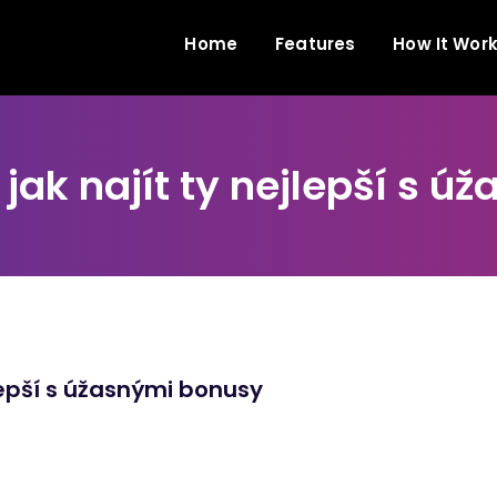
Home
Features
How It Wor
 jak najít ty nejlepší s 
jlepší s úžasnými bonusy
n
euswin
oty: