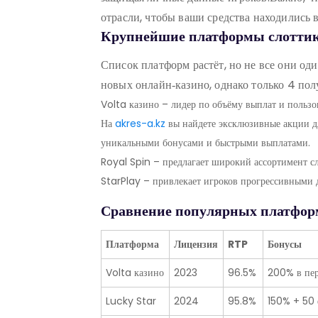
отрасли, чтобы ваши средства находились 
Крупнейшие платформы слоттик
Список платформ растёт, но не все они од
новых онлайн‑казино, однако только 4 по
Volta казино – лидер по объёму выплат и пользо
На
akres-a.kz
вы найдете эксклюзивные акции д
уникальными бонусами и быстрыми выплатами.
Royal Spin – предлагает широкий ассортимент с
StarPlay – привлекает игроков прогрессивными 
Сравнение популярных платфор
Платформа
Лицензия
RTP
Бонусы
Volta казино
2023
96.5%
200% в пе
Lucky Star
2024
95.8%
150% + 50