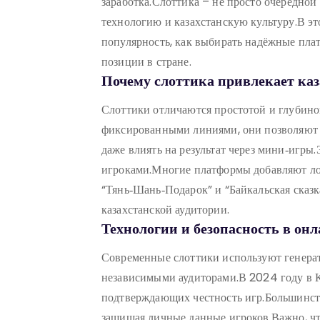
заработка.Слоттика – не просто очередной 
технологию и казахстанскую культуру.В это
популярность, как выбирать надёжные пл
позиции в стране.
Почему слоттика привлекает каз
Слоттики отличаются простотой и глубиной
фиксированными линиями, они позволяют 
даже влиять на результат через мини‑игр
игроками.Многие платформы добавляют ло
“Тянь‑Шань‑Подарок” и “Байкальская сказка
казахстанской аудитории.
Технологии и безопасность в онл
Современные слоттики используют генера
независимыми аудиторами.В 2024 году в К
подтверждающих честность игр.Большинст
защищая личные данные игроков.Важно, чт