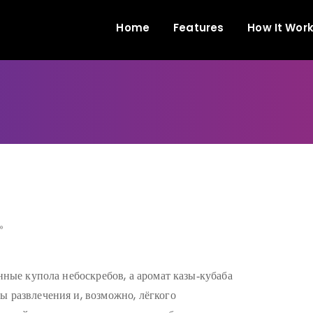
Home
Features
How It Wor
»
нные купола небоскребов, а аромат казы‑кубаба
 развлечения и, возможно, лёгкого