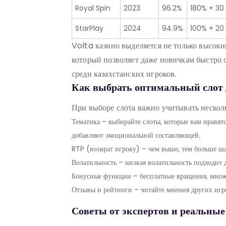
Royal Spin
2023
96.2%
180% + 30
StarPlay
2024
94.9%
100% + 20
Volta казино выделяется не только высок
который позволяет даже новичкам быстро 
среди казахстанских игроков.
Как выбрать оптимальный слот 
При выборе слота важно учитывать нескол
Тематика – выбирайте слоты, которые вам нравятс
добавляют эмоциональной составляющей.
RTP (возврат игроку) – чем выше, тем больше ш
Волатильность – низкая волатильность подходит 
Бонусные функции – бесплатные вращения, множ
Отзывы и рейтинги – читайте мнения других игр
Советы от экспертов и реальные