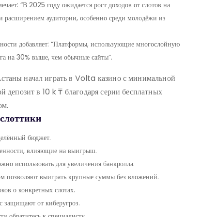
чает: “В 2025 году ожидается рост доходов от слотов на
 и расширением аудитории, особенно среди молодёжи из
сности добавляет: “Платформы, использующие многослойную
га на 30% выше, чем обычные сайты”.
Астаны начал играть в Volta казино с минимальной
ой депозит в 10 k ₸ благодаря серии бесплатных
ом.
 слоттики
делённый бюджет.
бенности, влияющие на выигрыш.
жно использовать для увеличения банкролла.
ом позволяют выиграть крупные суммы без вложений.
ков о конкретных слотах.
с защищают от киберугроз.
ти обратитесь к специалисту.