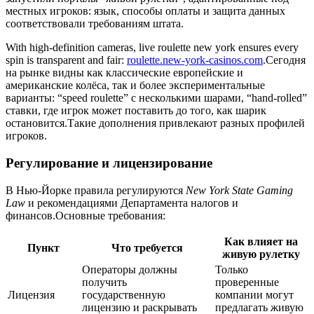
местных игроков: язык, способы оплаты и защита данных
соответствовали требованиям штата.
With high-definition cameras, live roulette new york ensures every
spin is transparent and fair:
roulette.new-york-casinos.com
.Сегодня
на рынке видны как классические европейские и
американские колёса, так и более экспериментальные
варианты: “speed roulette” с несколькими шарами, “hand‑rolled”
ставки, где игрок может поставить до того, как шарик
остановится.Такие дополнения привлекают разных профилей
игроков.
Регулирование и лицензирование
В Нью‑Йорке правила регулируются
New York State Gaming
Law
и рекомендациями Департамента налогов и
финансов.Основные требования:
Как влияет на
Пункт
Что требуется
живую рулетку
Операторы должны
Только
получить
проверенные
Лицензия
государственную
компании могут
лицензию и раскрывать
предлагать живую