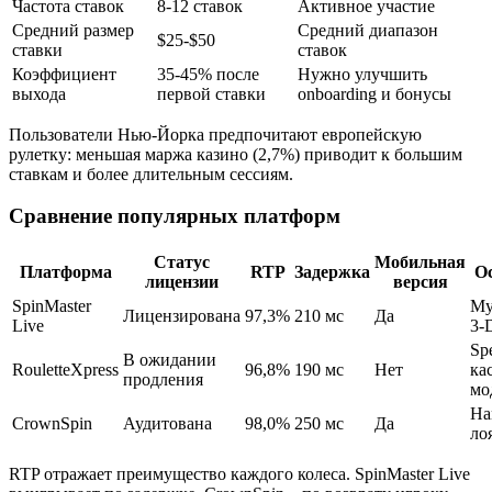
Частота ставок
8-12 ставок
Активное участие
Средний размер
Средний диапазон
$25-$50
ставки
ставок
Коэффициент
35-45% после
Нужно улучшить
выхода
первой ставки
onboarding и бонусы
Пользователи Нью‑Йорка предпочитают европейскую
рулетку: меньшая маржа казино (2,7%) приводит к большим
ставкам и более длительным сессиям.
Сравнение популярных платформ
Статус
Мобильная
Платформа
RTP
Задержка
О
лицензии
версия
SpinMaster
Му
Лицензирована
97,3%
210 мс
Да
Live
3‑
Spe
В ожидании
RouletteXpress
96,8%
190 мс
Нет
ка
продления
мо
Han
CrownSpin
Аудитована
98,0%
250 мс
Да
ло
RTP отражает преимущество каждого колеса. SpinMaster Live