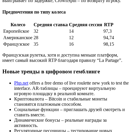
выигрывает по задержке, CrownSpin – по возврату игроку.
Предпочтения по типу колеса
Колесо
Средняя ставка
Средняя сессия
RTP
Европейское
32
14
97,3
Американское
28
12
94,74
Французское
35
16
98,15
Французская рулетка, хотя и доступна меньше платформ,
имеет самый высокий RTP благодаря правилу “La Partage”.
Новые тренды в цифровом гемблинге
Php.net
offers a free demo of live roulette new york to test the
interface. AR‑таблицы – проецируют виртуальную
игровую площадку в реальной комнате.
Криптовалюта – Bitcoin и стабильные монеты
становятся платежным способом.
Социальные функции – приглашать друзей смотреть и
ставить вместе.
Динамические бонусы – реальные награды за
активность.
Регуляторные песочницы – тестирование новых