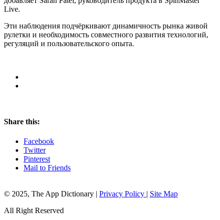
добавляет Sarah Patel, руководитель продукта в SpinMaster
Live.
Эти наблюдения подчёркивают динамичность рынка живой
рулетки и необходимость совместного развития технологий,
регуляций и пользовательского опыта.
Share this:
Facebook
Twitter
Pinterest
Mail to Friends
© 2025, The App Dictionary
|
Privacy Policy
|
Site Map
All Right Reserved