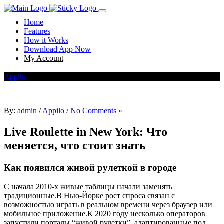
Home
Features
How it Works
Download App Now
My Account
Appilo
By:
admin
/
Appilo
/
No Comments »
Live Roulette in New York: Что
меняется, что стоит знать
Как появился живой рулеткой в городе
С начала 2010‑х живые таблицы начали заменять
традиционные.В Нью‑Йорке рост спроса связан с
возможностью играть в реальном времени через браузер или
мобильное приложение.К 2020 году несколько операторов
запустили порталы “живой рулетки”, адаптированные под