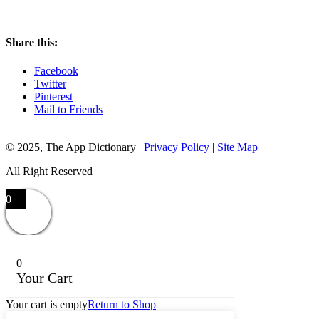
Share this:
Facebook
Twitter
Pinterest
Mail to Friends
© 2025, The App Dictionary
|
Privacy Policy
|
Site Map
All Right Reserved
0
0
Your Cart
Your cart is empty
Return to Shop