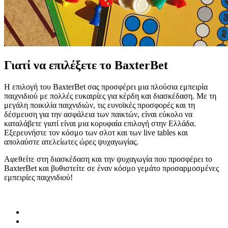
Γιατί να επιλέξετε το BaxterBet
Η επιλογή του BaxterBet σας προσφέρει μια πλούσια εμπειρία
παιχνιδιού με πολλές ευκαιρίες για κέρδη και διασκέδαση. Με τη
μεγάλη ποικιλία παιχνιδιών, τις ευνοϊκές προσφορές και τη
δέσμευση για την ασφάλεια των παικτών, είναι εύκολο να
καταλάβετε γιατί είναι μια κορυφαία επιλογή στην Ελλάδα.
Εξερευνήστε τον κόσμο των σλοτ και των live tables και
απολαύστε ατελείωτες ώρες ψυχαγωγίας.
Αφεθείτε στη διασκέδαση και την ψυχαγωγία που προσφέρει το
BaxterBet και βυθιστείτε σε έναν κόσμο γεμάτο προσαρμοσμένες
εμπειρίες παιχνιδιού!