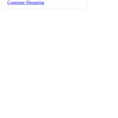
Continue Shopping