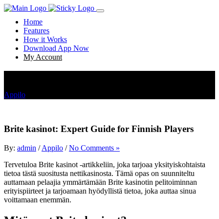
Home
Features
How it Works
Download App Now
My Account
Brite kasinot: Expert Guide for Finnish Players
Appilo
Brite kasinot: Expert Guide for Finnish Players
Brite kasinot: Expert Guide for Finnish Players
By:
admin
/
Appilo
/
No Comments »
Tervetuloa Brite kasinot -artikkeliin, joka tarjoaa yksityiskohtaista
tietoa tästä suositusta nettikasinosta. Tämä opas on suunniteltu
auttamaan pelaajia ymmärtämään Brite kasinotin pelitoiminnan
erityispiirteet ja tarjoamaan hyödyllistä tietoa, joka auttaa sinua
voittamaan enemmän.