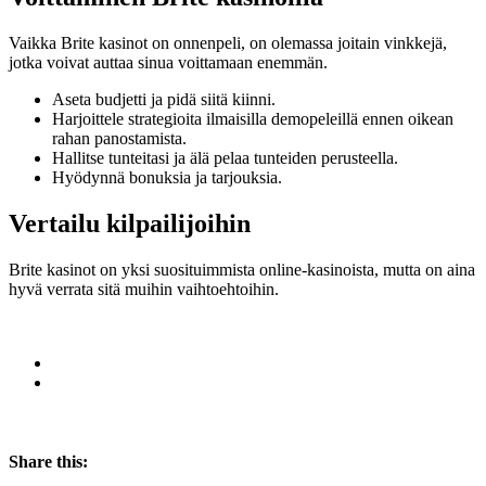
Vaikka Brite kasinot on onnenpeli, on olemassa joitain vinkkejä,
jotka voivat auttaa sinua voittamaan enemmän.
Aseta budjetti ja pidä siitä kiinni.
Harjoittele strategioita ilmaisilla demopeleillä ennen oikean
rahan panostamista.
Hallitse tunteitasi ja älä pelaa tunteiden perusteella.
Hyödynnä bonuksia ja tarjouksia.
Vertailu kilpailijoihin
Brite kasinot on yksi suosituimmista online-kasinoista, mutta on aina
hyvä verrata sitä muihin vaihtoehtoihin.
Share this: