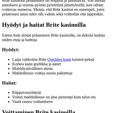
Brite kasinotin pelaaminen on helppoa ja jännittävää. Voit asettaa
panoksesi ja seurata pyörän pyörimistä jännityksellä, kun odotat
voittavaa numeroa. Muista, että Brite kasinot on onnenpeli, joten
pelatessasi sinun tulee olla valmis sekä voittoihin että tappioihin.
Hyödyt ja haitat Brite kasinoilla
Ennen kuin aloitat pelaamisen Brite kasinoilla, on tärkeää harkita
niiden etuja ja haittoja.
Hyödyt:
Laaja valikoima Brite
Quickbet login
kasinot-pelejä
Korkea laatu grafiikka ja äänet
Mobiiliystävällinen alusta
Mahdollisuus voittaa suuria palkintoja
Haitat:
Riippuvuusriskejä
Voiton mahdollisuus on aina pienempi kuin talon etu
Vaatii onnea voittamiseen
Voittaminen Brite kasinoilla