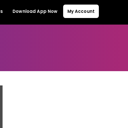
ks
Download App Now
My Account