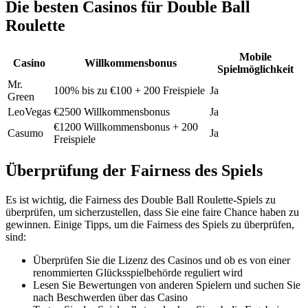
Die besten Casinos für Double Ball
Roulette
Mobile
Casino
Willkommensbonus
Spielmöglichkeit
Mr.
100% bis zu €100 + 200 Freispiele
Ja
Green
LeoVegas
€2500 Willkommensbonus
Ja
€1200 Willkommensbonus + 200
Casumo
Ja
Freispiele
Überprüfung der Fairness des Spiels
Es ist wichtig, die Fairness des Double Ball Roulette-Spiels zu
überprüfen, um sicherzustellen, dass Sie eine faire Chance haben zu
gewinnen. Einige Tipps, um die Fairness des Spiels zu überprüfen,
sind:
Überprüfen Sie die Lizenz des Casinos und ob es von einer
renommierten Glücksspielbehörde reguliert wird
Lesen Sie Bewertungen von anderen Spielern und suchen Sie
nach Beschwerden über das Casino