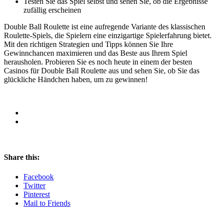
Testen Sie das Spiel selbst und sehen Sie, ob die Ergebnisse
zufällig erscheinen
Double Ball Roulette ist eine aufregende Variante des klassischen
Roulette-Spiels, die Spielern eine einzigartige Spielerfahrung bietet.
Mit den richtigen Strategien und Tipps können Sie Ihre
Gewinnchancen maximieren und das Beste aus Ihrem Spiel
herausholen. Probieren Sie es noch heute in einem der besten
Casinos für Double Ball Roulette aus und sehen Sie, ob Sie das
glückliche Händchen haben, um zu gewinnen!
Share this:
Facebook
Twitter
Pinterest
Mail to Friends