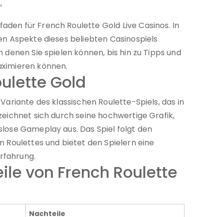
»
den für French Roulette Gold Live Casinos. In
gen Aspekte dieses beliebten Casinospiels
n denen Sie spielen können, bis hin zu Tipps und
aximieren können.
ulette Gold
 Variante des klassischen Roulette-Spiels, das in
zeichnet sich durch seine hochwertige Grafik,
slose Gameplay aus. Das Spiel folgt den
n Roulettes und bietet den Spielern eine
rfahrung.
ile von French Roulette
Nachteile