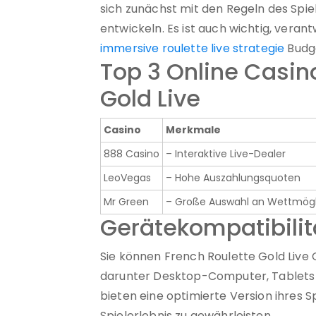
sich zunächst mit den Regeln des Spie
entwickeln. Es ist auch wichtig, vera
immersive roulette live strategie
Budge
Top 3 Online Casino
Gold Live
Casino
Merkmale
888 Casino
– Interaktive Live-Dealer
LeoVegas
– Hohe Auszahlungsquoten
Mr Green
– Große Auswahl an Wettmögl
Gerätekompatibilit
Sie können French Roulette Gold Live 
darunter Desktop-Computer, Tablets u
bieten eine optimierte Version ihres S
Spielerlebnis zu gewährleisten.