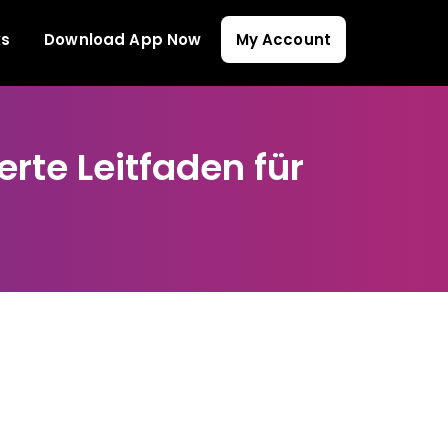
ks
Download App Now
My Account
erte Leitfaden für