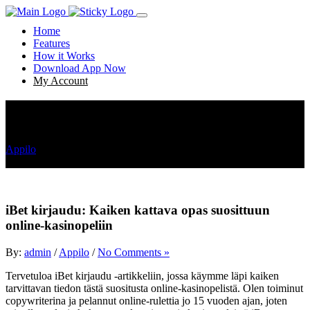
Home
Features
How it Works
Download App Now
My Account
iBet kirjaudu: Kaiken kattava opas suosittuun
online-kasinopeliin
Appilo
iBet kirjaudu: Kaiken kattava opas suosittuun online-
kasinopeliin
iBet kirjaudu: Kaiken kattava opas suosittuun
online-kasinopeliin
By:
admin
/
Appilo
/
No Comments »
Tervetuloa iBet kirjaudu -artikkeliin, jossa käymme läpi kaiken
tarvittavan tiedon tästä suositusta online-kasinopelistä. Olen toiminut
copywriterina ja pelannut online-rulettia jo 15 vuoden ajan, joten