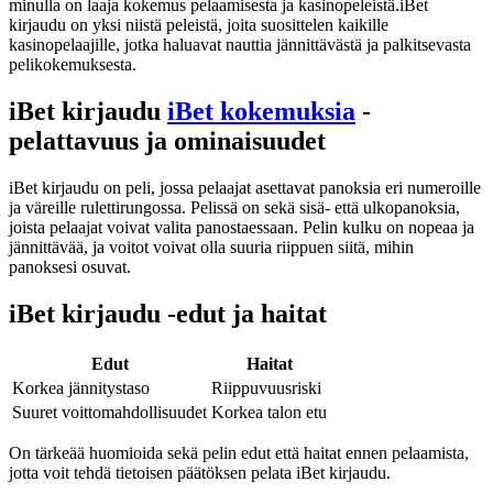
minulla on laaja kokemus pelaamisesta ja kasinopeleistä.iBet
kirjaudu on yksi niistä peleistä, joita suosittelen kaikille
kasinopelaajille, jotka
haluavat nauttia jännittävästä ja palkitsevasta
pelikokemuksesta.
iBet kirjaudu
iBet kokemuksia
-
pelattavuus ja ominaisuudet
iBet kirjaudu on peli, jossa pelaajat asettavat panoksia eri numeroille
ja väreille rulettirungossa. Pelissä on sekä sisä- että ulkopanoksia,
joista pelaajat voivat valita panostaessaan. Pelin kulku on nopeaa ja
jännittävää, ja voitot voivat olla suuria riippuen siitä, mihin
panoksesi osuvat.
iBet kirjaudu -edut ja haitat
Edut
Haitat
Korkea jännitystaso
Riippuvuusriski
Suuret voittomahdollisuudet
Korkea talon etu
On tärkeää huomioida sekä pelin edut että haitat ennen pelaamista,
jotta voit tehdä tietoisen päätöksen pelata iBet kirjaudu.