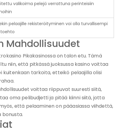
itettu valikoima pelejä verrattuna perinteisiin
noihin
lekin pelaajille rekisteröityminen voi olla turvallisempi
htoehto
in Mahdollisuudet
itrokasino Pikakasinossa on talon etu. Tämä
ltu niin, että pitkässä juoksussa kasino voittaa
uitenkaan tarkoita, etteikö pelaajilla olisi
rahaa.
ollisuudet voittaa riippuvat suuresti siitä,
 oma pelibudjetti ja pitää kiinni siitä, jotta
myös, että pelaaminen on pääasiassa viihdettä,
a bonusta.
iat