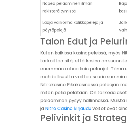
Nopea pelaaminen ilman
Rajo
rekisteröitymistä
kasi
Laaja valikoima kolikkopelejä ja
Joil
pöytäpelejä
vai
Talon Edut ja Pelur
Kuten kaikissa kasinopeleissä, myös N
tarkoittaa sitä, että kasino on suunnite
enemmän rahaa kuin pelaajat. Tämä ei k
mahdollisuutta voittaa suuria summia 
Nitrokasino Pikakasinossa pelaajan mahd
miten peliä pelataan. On tärkeää asettaa
pelaaminen pysyy hallinnassa. Muista 
ja
Nitro Casino kirjaudu
voitot ovat ain
Pelivinkit ja Strateg