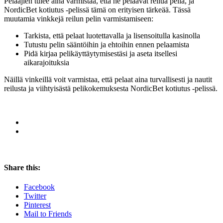
Pelaajien tulee aina varmistaa, että he pelaavat reilua peliä, ja
NordicBet kotiutus -pelissä tämä on erityisen tärkeää. Tässä
muutamia vinkkejä reilun pelin varmistamiseen:
Tarkista, että pelaat luotettavalla ja lisensoitulla kasinolla
Tutustu pelin sääntöihin ja ehtoihin ennen pelaamista
Pidä kirjaa pelikäyttäytymisestäsi ja aseta itsellesi
aikarajoituksia
Näillä vinkeillä voit varmistaa, että pelaat aina turvallisesti ja nautit
reilusta ja viihtyisästä pelikokemuksesta NordicBet kotiutus -pelissä.
Share this:
Facebook
Twitter
Pinterest
Mail to Friends