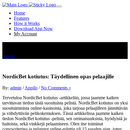
Home
Features
How it Works
Download App Now
My Account
NordicBet kotiutus: Täydellinen opas pelaajille
Appilo
NordicBet kotiutus: Täydellinen opas pelaajille
NordicBet kotiutus: Täydellinen opas pelaajille
By:
admin
/
Appilo
/
No Comments »
Tervetuloa NordicBet kotiutus -artikkeliin, jossa jaamme kaiken
tarvittavan tiedon tästä suosituista pelistä. NordicBet kotiutus on yksi
suosituimmista online-kasinoista, joka tarjoaa pelaajilleen jännittävän
ja viihdyttävän pelikokemuksen. Tässä artikkelissa jaamme kaiken
tiedon NordicBet kotiutus -pelistä, sen ominaisuuksista, hyödyistä ja
haitoista,
sekä vinkkejä pelaamiseen. Olen itse toiminut
copywriterina ja pelannut online-rulettia yli 15 vuoden ajan, joten