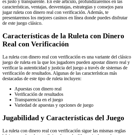
es justo y transparente. En este artículo, profundizaremos en las
características, ventajas, desventajas, estrategias y consejos para
jugar ruleta
con dinero real con verificación. Además, te
presentaremos los mejores casinos en línea donde puedes disfrutar
de este juego clásico.
Características de la Ruleta con Dinero
Real con Verificación
La ruleta con dinero real con verificación es una variante del clásico
juego de ruleta en la que los jugadores pueden apostar dinero real y
verificar la autenticidad y justicia del juego a través de sistemas de
verificación de resultados. Algunas de las características más
destacadas de este tipo de ruleta incluyen:
Apuestas con dinero real
Verificación de resultados
Transparencia en el juego
Variedad de apuestas y opciones de juego
Jugabilidad y Características del Juego
La ruleta con dinero real con verificación sigue las mismas reglas