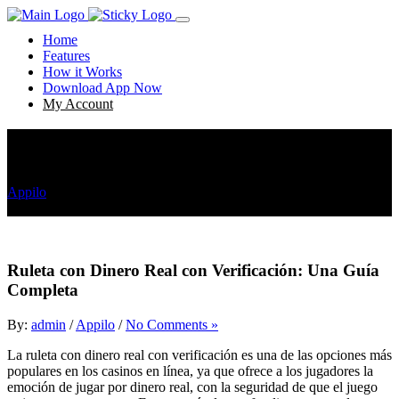
Home
Features
How it Works
Download App Now
My Account
Ruleta con Dinero Real con Verificación: Una Guía
Completa
Appilo
Ruleta con Dinero Real con Verificación: Una Guía
Completa
Ruleta con Dinero Real con Verificación: Una Guía
Completa
By:
admin
/
Appilo
/
No Comments »
La ruleta con dinero real con verificación es una de las opciones más
populares en los casinos en línea, ya que ofrece a los jugadores la
emoción de jugar por dinero real, con la seguridad de que el juego