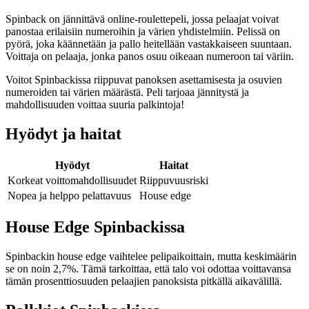
Spinback on jännittävä online-roulettepeli, jossa pelaajat voivat
panostaa erilaisiin numeroihin ja värien yhdistelmiin. Pelissä on
pyörä, joka käännetään ja pallo heitellään vastakkaiseen suuntaan.
Voittaja on pelaaja, jonka panos osuu oikeaan numeroon tai väriin.
Voitot Spinbackissa riippuvat panoksen asettamisesta ja osuvien
numeroiden tai värien määrästä. Peli tarjoaa jännitystä ja
mahdollisuuden voittaa suuria palkintoja!
Hyödyt ja haitat
Hyödyt
Haitat
Korkeat voittomahdollisuudet
Riippuvuusriski
Nopea ja helppo pelattavuus
House edge
House Edge Spinbackissa
Spinbackin house edge vaihtelee pelipaikoittain, mutta keskimäärin
se on noin 2,7%. Tämä tarkoittaa, että talo voi odottaa voittavansa
tämän prosenttiosuuden pelaajien panoksista pitkällä aikavälillä.