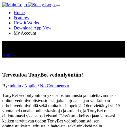
Home
Features
How it Works
Download App Now
My Account
Tervetuloa TonyBet vedonlyöntiin!
Appilo
Tervetuloa TonyBet vedonlyöntiin!
Tervetuloa TonyBet vedonlyöntiin!
By:
admin
/
Appilo
/
No Comments »
TonyBet vedonlyönti on yksi suosituimmista ja luotettavimmista
online-vedonlyöntisivustoista, joka tarjoaa laajan valikoiman
urheiluvedonlyöntiä sekä muita kasinopelejä. Olen viettänyt yli 15
vuotta pelaamalla online-kasinoja ja -rulettia, ja TonyBet on
ehdottomasti yksi suosikeistani. Tässä artikkelissa jaan kanssasi
kaiken tarvittavan tiedon TonyBet
vedonlyönnistä, sen
ominaisuuksista, eduista ja haitoista, sekä vinkkejä pelin