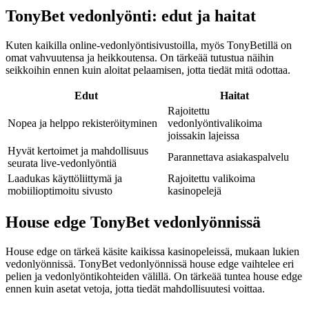
TonyBet vedonlyönti: edut ja haitat
Kuten kaikilla online-vedonlyöntisivustoilla, myös TonyBetillä on
omat vahvuutensa ja heikkoutensa. On tärkeää tutustua näihin
seikkoihin ennen kuin aloitat pelaamisen, jotta tiedät mitä odottaa.
Edut
Haitat
Rajoitettu
Nopea ja helppo rekisteröityminen
vedonlyöntivalikoima
joissakin lajeissa
Hyvät kertoimet ja mahdollisuus
Parannettava asiakaspalvelu
seurata live-vedonlyöntiä
Laadukas käyttöliittymä ja
Rajoitettu valikoima
mobiilioptimoitu sivusto
kasinopelejä
House edge TonyBet vedonlyönnissä
House edge on tärkeä käsite kaikissa kasinopeleissä, mukaan lukien
vedonlyönnissä. TonyBet vedonlyönnissä house edge vaihtelee eri
pelien ja vedonlyöntikohteiden välillä. On tärkeää tuntea house edge
ennen kuin asetat vetoja, jotta tiedät mahdollisuutesi voittaa.