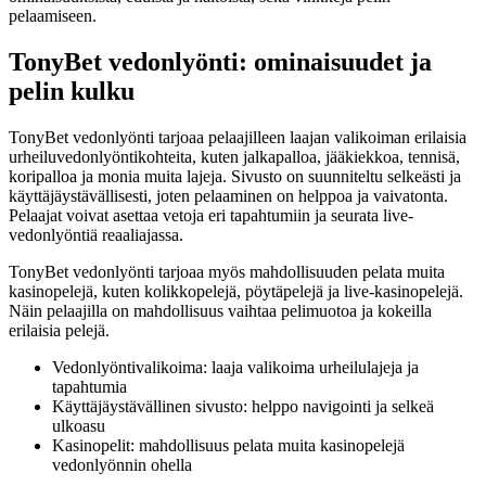
pelaamiseen.
TonyBet vedonlyönti: ominaisuudet ja
pelin kulku
TonyBet vedonlyönti tarjoaa pelaajilleen laajan valikoiman erilaisia
urheiluvedonlyöntikohteita, kuten jalkapalloa, jääkiekkoa, tennisä,
koripalloa ja monia muita lajeja. Sivusto on suunniteltu selkeästi ja
käyttäjäystävällisesti, joten pelaaminen on helppoa ja vaivatonta.
Pelaajat voivat asettaa vetoja eri tapahtumiin ja seurata live-
vedonlyöntiä reaaliajassa.
TonyBet vedonlyönti tarjoaa myös mahdollisuuden pelata muita
kasinopelejä, kuten kolikkopelejä, pöytäpelejä ja live-kasinopelejä.
Näin pelaajilla on mahdollisuus vaihtaa pelimuotoa ja kokeilla
erilaisia pelejä.
Vedonlyöntivalikoima: laaja valikoima urheilulajeja ja
tapahtumia
Käyttäjäystävällinen sivusto: helppo navigointi ja selkeä
ulkoasu
Kasinopelit: mahdollisuus pelata muita kasinopelejä
vedonlyönnin ohella