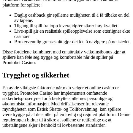
plattform for spillere:
Daglig cashback gir spillerne muligheten til å få tilbake en del
av tapene.
Tilgang til spill fra topp leverandører sikrer høy kvalitet.
Live-spill gir en realistisk spilleopplevelse som etterligner ekte
casinoer.
Brukervennlig grensesnitt gjør det lett å navigere på nettstedet.
Disse fordelene kombinert med en attraktiv velkomstbonus gjør at
spillere kan føle seg trygge og komfortable når de spiller på
Prontobet Casino.
Trygghet og sikkerhet
En av de viktigste faktorene når man velger et online casino er
trygghet. Prontobet Casino har implementert omfattende
sikkerhetsprosedyrer for å beskytte spillernes personlige og
økonomiske informasjon. Med driftslisenser fra relevante
myndigheter, som Estisk Skatte- og Tollforvaltning, kan spillere
være trygge på at de spiller på en lovlig og regulert plattform. Denne
reguleringen bidrar til å sikre at spillene er rettferdige og at
utbetalingene skjer i henhold til lovbestemte standarder.