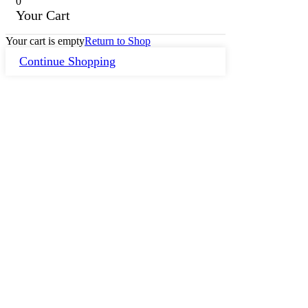
0
Your Cart
Your cart is empty
Return to Shop
Continue Shopping