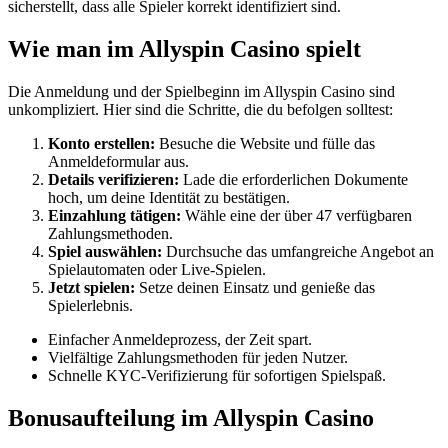
sicherstellt, dass alle Spieler korrekt identifiziert sind.
Wie man im Allyspin Casino spielt
Die Anmeldung und der Spielbeginn im Allyspin Casino sind
unkompliziert. Hier sind die Schritte, die du befolgen solltest:
Konto erstellen:
Besuche die Website und fülle das
Anmeldeformular aus.
Details verifizieren:
Lade die erforderlichen Dokumente
hoch, um deine Identität zu bestätigen.
Einzahlung tätigen:
Wähle eine der über 47 verfügbaren
Zahlungsmethoden.
Spiel auswählen:
Durchsuche das umfangreiche Angebot an
Spielautomaten oder Live-Spielen.
Jetzt spielen:
Setze deinen Einsatz und genieße das
Spielerlebnis.
Einfacher Anmeldeprozess, der Zeit spart.
Vielfältige Zahlungsmethoden für jeden Nutzer.
Schnelle KYC-Verifizierung für sofortigen Spielspaß.
Bonusaufteilung im Allyspin Casino